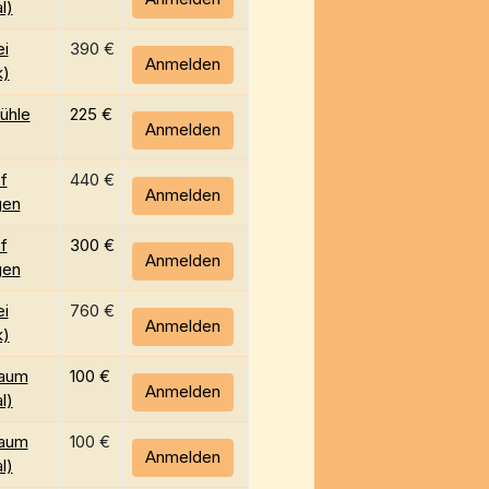
l)
i
390 €
Anmelden
k)
ühle
225 €
Anmelden
f
440 €
Anmelden
gen
f
300 €
Anmelden
gen
i
760 €
Anmelden
k)
aum
100 €
Anmelden
l)
aum
100 €
Anmelden
l)