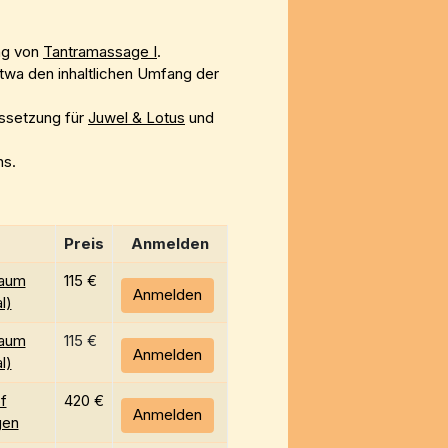
ng von
Tantramassage I
.
wa den inhaltlichen Umfang der
ussetzung für
Juwel & Lotus
und
ns.
Preis
Anmelden
aum
115 €
Anmelden
l)
aum
115 €
Anmelden
l)
f
420 €
Anmelden
gen