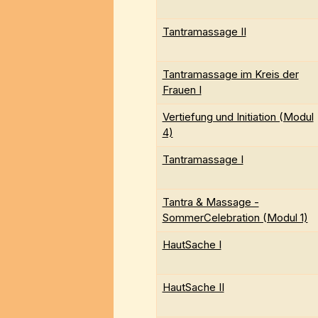
Tantramassage II
Tantramassage im Kreis der
Frauen I
Vertiefung und Initiation (Modul
4)
Tantramassage I
Tantra & Massage -
SommerCelebration (Modul 1)
HautSache I
HautSache II