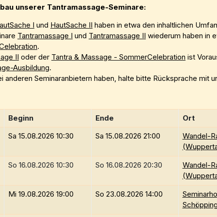
ufbau unserer Tantramassage-Seminare:
autSache I
und
HautSache II
haben in etwa den inhaltlichen Umfa
inare
Tantramassage I
und
Tantramassage II
wiederum haben in et
Celebration
.
age II
oder der
Tantra & Massage - SommerCelebration
ist Vora
age-Ausbildung
.
ei anderen Seminaranbietern haben, halte bitte Rücksprache mit u
Beginn
Ende
Ort
Sa 15.08.2026 10:30
Sa 15.08.2026 21:00
Wandel-R
(Wupperta
So 16.08.2026 10:30
So 16.08.2026 20:30
Wandel-R
(Wupperta
Mi 19.08.2026 19:00
So 23.08.2026 14:00
Seminarho
Schöppin