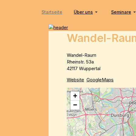
Startseite
Über uns
Seminare
Wandel-Raum
Wandel-Raum
Rheinstr. 53a
42117 Wuppertal
Website
GoogleMaps
+
−