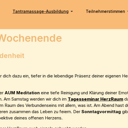
Tantramassage-Ausbildung
Teilnehmerstimmen
 Wochenende
ndenheit
ich dazu ein, tiefer in die lebendige Präsenz deiner eigenen He
der
AUM Meditation
eine tiefe Reinigung und Klärung deiner Emo
men. Am Samstag werden wir dich im
Tagesseminar HerzRaum
da
m Raum des Verbundenseins mit allem, was ist. Am Abend hast du
deren zusammen das Leben zu feiern. Der
Sonntagvormittag
gib
ektive deines offenen Herzens.