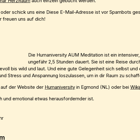
nar HerzRaum
auch einzeln gebucht werden.
oder schick uns eine
Diese E-Mail-Adresse ist vor Spambots ge
ir freuen uns auf dich!
Die Humaniversity AUM Meditation ist ein intensiver,
ungefähr 2,5 Stunden dauert. Sie ist eine Reise durc
bevoll bis wild und laut. Und eine gute Gelegenheit sich selbst u
nd Stress und Anspannung loszulassen, um in dir Raum zu schaffen
u auf der Website der
Humaniversity
in Egmond (NL) oder bei
Wiki
h und emotional etwas herausfordernder ist.
hr
um