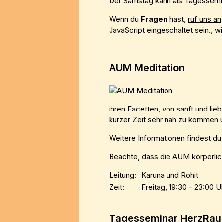
Der Samstag kann als
Tagessemi
Wenn du
Fragen
hast,
ruf uns an
JavaScript eingeschaltet sein.
, w
AUM Meditation
ihren Facetten, von sanft und lie
kurzer Zeit sehr nah zu kommen u
Weitere Informationen findest d
Beachte, dass die AUM körperlic
Leitung:
Karuna und Rohit
Zeit:
Freitag, 19:30 - 23:00 U
Tagesseminar HerzRa