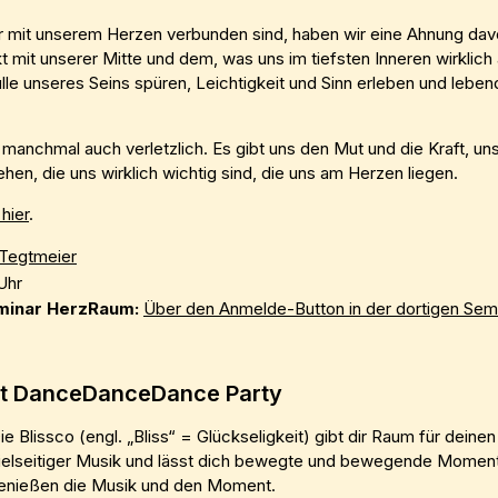
 mit unserem Herzen verbunden sind, haben wir eine Ahnung davon,
kt mit unserer Mitte und dem, was uns im tiefsten Inneren wirklic
lle unseres Seins spüren, Leichtigkeit und Sinn erleben und lebe
manchmal auch verletzlich. Es gibt uns den Mut und die Kraft, uns
en, die uns wirklich wichtig sind, die uns am Herzen liegen.
hier
.
Tegtmeier
Uhr
minar HerzRaum:
Über den Anmelde-Button in der dortigen Sem
oot DanceDanceDance Party
ie Blissco (engl. „Bliss“ = Glückseligkeit) gibt dir Raum für deinen 
ielseitiger Musik und lässt dich bewegte und bewegende Momen
genießen die Musik und den Moment.