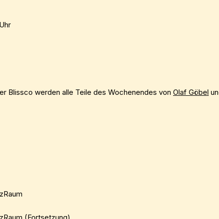
 Uhr
er Blissco werden alle Teile des Wochenendes von
Olaf Göbel
u
rzRaum
zRaum (Fortsetzung)