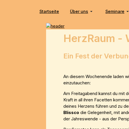
Startseite
Über uns
Seminare
HerzRaum -
Ein Fest der Verbu
An diesem Wochenende laden wir d
einzutauchen:
Am Freitagabend kannst du mit 
Kraft in all ihren Facetten kom
deines Herzens führen und zu de
Blissco
die Gelegenheit, mit an
der Jahreswende - aus der Persp