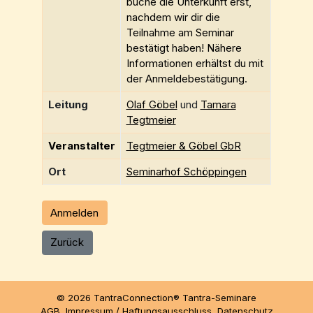
buche die Unterkunft erst,
nachdem wir dir die
Teilnahme am Seminar
bestätigt haben! Nähere
Informationen erhältst du mit
der Anmeldebestätigung.
Leitung
Olaf Göbel
und
Tamara
Tegtmeier
Veranstalter
Tegtmeier & Göbel GbR
Ort
Seminarhof Schöppingen
Anmelden
Zurück
© 2026 TantraConnection® Tantra-Seminare
AGB
Impressum / Haftungsausschluss
Datenschutz